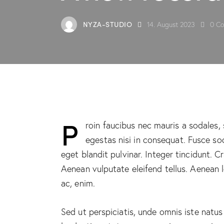
NYZA-STUDIO
14. August 2023
0
Co
P
roin faucibus nec mauris a sodales,
egestas nisi in consequat. Fusce so
eget blandit pulvinar. Integer tincidunt.
Aenean vulputate eleifend tellus. Aenean le
ac, enim.
Sed ut perspiciatis, unde omnis iste natu