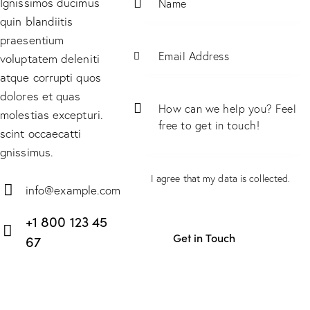
Ignissimos ducimus
quin blandiitis
praesentium
voluptatem deleniti
atque corrupti quos
dolores et quas
molestias excepturi.
scint occaecatti
gnissimus.
I agree that my data is
collected
.
info@example.com
E-
+1 800 123 45
m
67
ail:
Ph
on
e: