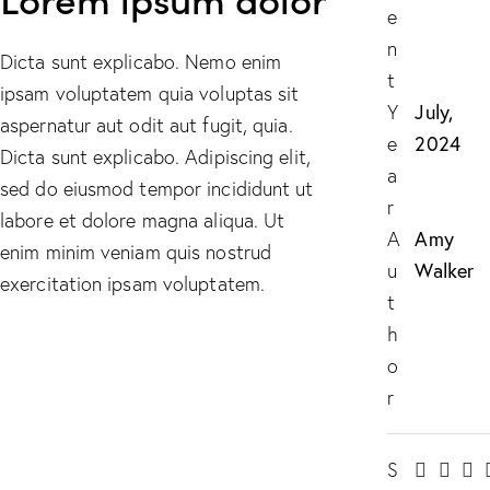
e
n
Dicta sunt explicabo. Nemo enim
t
ipsam voluptatem quia voluptas sit
July,
Y
aspernatur aut odit aut fugit, quia.
2024
e
Dicta sunt explicabo. Adipiscing elit,
a
sed do eiusmod tempor incididunt ut
r
labore et dolore magna aliqua. Ut
Amy
A
enim minim veniam quis nostrud
Walker
u
exercitation ipsam voluptatem.
t
h
o
r
S