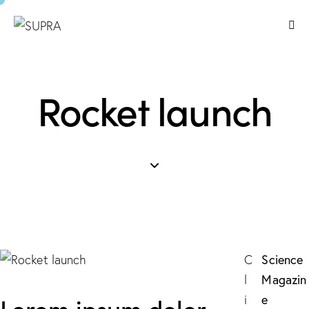
Rocket launch
Science
C
Magazin
l
Lorem ipsum dolor
e
i