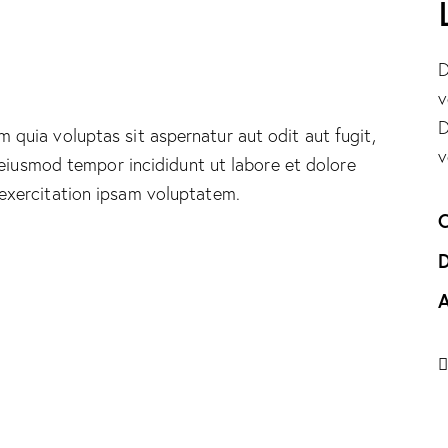
D
v
D
quia voluptas sit aspernatur aut odit aut fugit,
v
o eiusmod tempor incididunt ut labore et dolore
exercitation ipsam voluptatem.
C
A